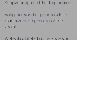
Koopvaardij in de kijker te plaatsen.
Vorig jaar vond er geen laudatio
plaats voor de geselecteerde
zeelui!
Wel het publiekelijk uitspreken van
een zeer grote appreciatie en een
passend eerbetoon voor de
zeeman van vandaag, wereldwijd,
die ondanks tegenvallende
werkomstandigheden en
moeilijkheden bij repatriëring, zijn
taak met kunde, toewijding en
inzet is blijven uitvoeren. Dit
verdient meer dan een woord van
dank.