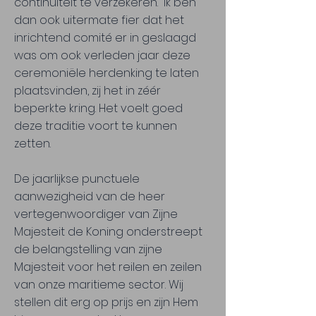
continuïteit te verzekeren. Ik ben
dan ook uitermate fier dat het
inrichtend comité er in geslaagd
was om ook verleden jaar deze
ceremoniële herdenking te laten
plaatsvinden, zij het in zéér
beperkte kring. Het voelt goed
deze traditie voort te kunnen
zetten.
De jaarlijkse punctuele
aanwezigheid van de heer
vertegenwoordiger van Zijne
Majesteit de Koning onderstreept
de belangstelling van zijne
Majesteit voor het reilen en zeilen
van onze maritieme sector. Wij
stellen dit erg op prijs en zijn Hem