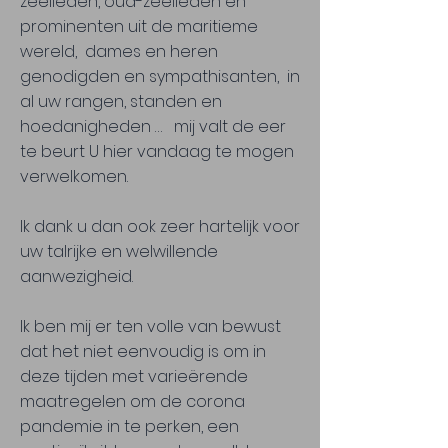
zeelieden, oud-zeelieden en
prominenten uit de maritieme
wereld, dames en heren
genodigden en sympathisanten, in
al uw rangen, standen en
hoedanigheden … mij valt de eer
te beurt U hier vandaag te mogen
verwelkomen.
Ik dank u dan ook zeer hartelijk voor
uw talrijke en welwillende
aanwezigheid.
Ik ben mij er ten volle van bewust
dat het niet eenvoudig is om in
deze tijden met varieërende
maatregelen om de corona
pandemie in te perken, een