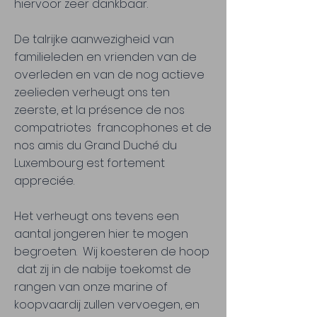
hiervoor zeer dankbaar.
De talrijke aanwezigheid van
familieleden en vrienden van de
overleden en van de nog actieve
zeelieden verheugt ons ten
zeerste, et la présence de nos
compatriotes francophones et de
nos amis du Grand Duché du
Luxembourg est fortement
appreciée.
Het verheugt ons tevens een
aantal jongeren hier te mogen
begroeten. Wij koesteren de hoop
dat zij in de nabije toekomst de
rangen van onze marine of
koopvaardij zullen vervoegen, en