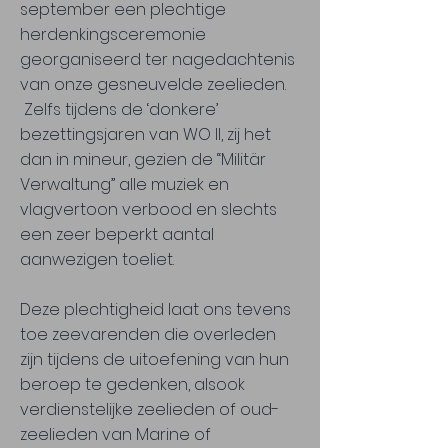
september een plechtige
herdenkingsceremonie
georganiseerd ter nagedachtenis
van onze gesneuvelde zeelieden.
Zelfs tijdens de ‘donkere’
bezettingsjaren van WO II, zij het
dan in mineur, gezien de “Militär
Verwaltung” alle muziek en
vlagvertoon verbood en slechts
een zeer beperkt aantal
aanwezigen toeliet.
Deze plechtigheid laat ons tevens
toe zeevarenden die overleden
zijn tijdens de uitoefening van hun
beroep te gedenken, alsook
verdienstelijke zeelieden of oud-
zeelieden van Marine of