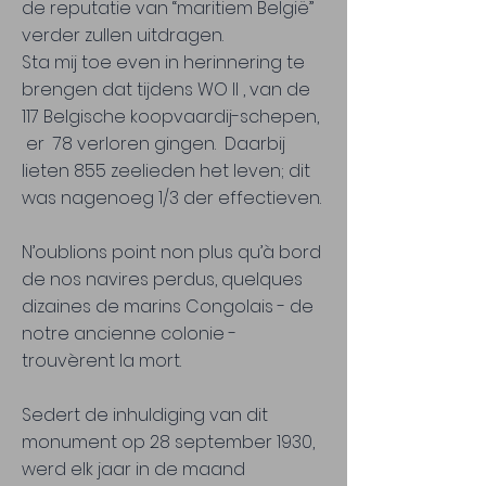
de reputatie van “maritiem België”
verder zullen uitdragen.
Sta mij toe even in herinnering te
brengen dat tijdens WO II , van de
117 Belgische koopvaardij-schepen,
er 78 verloren gingen. Daarbij
lieten 855 zeelieden het leven; dit
was nagenoeg 1/3 der effectieven.
N’oublions point non plus qu’à bord
de nos navires perdus, quelques
dizaines de marins Congolais - de
notre ancienne colonie -
trouvèrent la mort.
Sedert de inhuldiging van dit
monument op 28 september 1930,
werd elk jaar in de maand