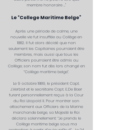
membre honoraire ..."
Le “College Maritime Belge”
Après une période de calme, une
nouvelle vie fut insufflée au Collège en
1882. Il fut alors décidé que non
seulement les Capitaines pourraient être
membres, mais aussi que tous les
Officiers pourraient être admis au
Collège; son nom fut dès lors changé en
“Collège maritime belge”.
Le 9 octobre 1889, le président Capt.
J.Verbist et le secrétaire Capt. E.De Baer
furent personnellement reçus à la Cour
du Roi Léopold II. Pour montrer son
attachement aux Officiers de la Marine
marchande belge, sa Majesté le Roi
déclara solennellement: “Je prends le
Collège maritime belge sous ma
protection à partir d’aujourd’hui!” Le 24